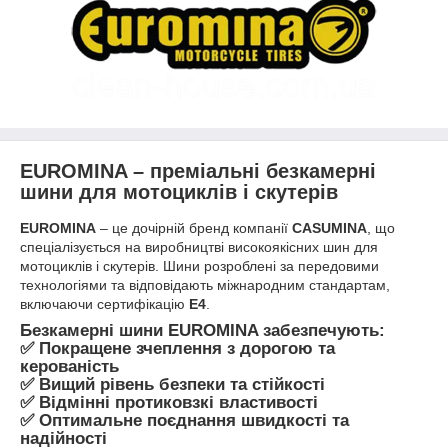
EUROMINA – преміальні безкамерні
шини для мотоциклів і скутерів
EUROMINA
– це дочірній бренд компанії
CASUMINA
, що
спеціалізується на виробництві високоякісних шин для
мотоциклів і скутерів. Шини розроблені за передовими
технологіями та відповідають міжнародним стандартам,
включаючи сертифікацію
E4
.
Безкамерні шини
EUROMINA
забезпечують:
✅ Покращене зчеплення з дорогою та
керованість
✅ Вищий рівень безпеки та стійкості
✅ Відмінні протиковзкі властивості
✅ Оптимальне поєднання швидкості та
надійності