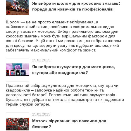
Як вибрати шолом для кросових змагань:
поради для новачків та професіоналів
Шолом — це не просто елемент екіпірування, а
найважливіший захист, особливо в екстремальних видах
спорту, таких як мотокрос. Вибір правильного шолома для
кросових змагань може бути вирішальним фактором для
вашої безпеки. У цій статті ми розповімо, як вибрати шолом
для кросу, на що звернути увагу і як підібрати шолом, який
забезпечить максимальний комфорт та захист.
25.02.2025
Як вибрати акумулятор для мотоцикла,
скутера або квадроцикла?
Правильний вибір акумулятора для мотоцикла, скутера чи
квадроцикла – запорука надійної роботи техніки та
довговічності батареї. Розглянемо, які типи акумуляторів
бувають, як підібрати оптимальні параметри та як подовжити
термін служби батареї.
25.02.2025
Мотоекіпірування: що важливо для
безпеки?