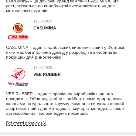
EUROMINA – це дочірній бренд компанії CASUMINA, що
спеціалізується на виробництві високоякісних шин для
мотоциклів і скутерів.
19.03.2025
CASUMINA
CASUMINA – один із найбільших виробників шин у В'єтнамі,
який має багаторічний досвід у розробці та виробництві
покришок для різної техніки.
18.03.2025
VEE RUBBER
VEE RUBBER – один із провідних виробників шин, що
походить із Таїланду, країни з найбагатшими природними
запасами натурального каучуку. Компанія випускає повний
асортимент шин для мотоциклів, скутерів, мопедів, а також
автомобільних і велосипедних покришок.
Всі статті розділу (6)