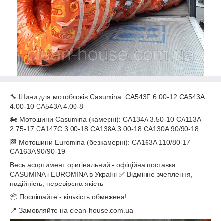
🔧 Шини для мотоблоків Casumina: CA543F 6.00-12 CA543A
4.00-10 CA543A 4.00-8
🏍️ Мотошини Casumina (камерні): CA134A 3.50-10 CA113A
2.75-17 CA147C 3.00-18 CA138A 3.00-18 CA130A 90/90-18
🏁 Мотошини Euromina (безкамерні): CA163A 110/80-17
CA163A 90/90-19
Весь асортимент оригінальний - офіційна поставка
CASUMINA і EUROMINA в Україні ✅ Відмінне зчеплення,
надійність, перевірена якість
📦 Поспішайте - кількість обмежена!
📍 Замовляйте на clean-house.com.ua