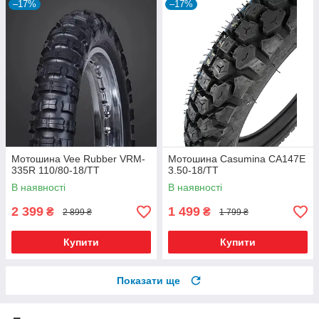
–17%
–17%
Мотошина Vee Rubber VRM-
Мотошина Casumina CA147E
335R 110/80-18/TT
3.50-18/TT
В наявності
В наявності
2 399
1 499
₴
₴
2 899 ₴
1 799 ₴
Купити
Купити
Показати ще