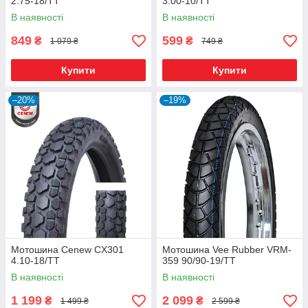
2.75-18/TT
3.00-10/TT
В наявності
В наявності
849
599
₴
₴
1 079 ₴
749 ₴
Купити
Купити
–20%
–19%
Мотошина Cenew CX301
Мотошина Vee Rubber VRM-
4.10-18/TT
359 90/90-19/TT
В наявності
В наявності
1 199
2 099
₴
₴
1 499 ₴
2 599 ₴