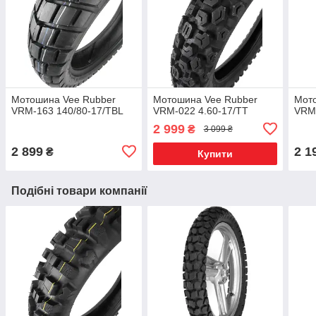
Мотошина Vee Rubber
Мотошина Vee Rubber
Мот
VRM-163 140/80-17/TBL
VRM-022 4.60-17/TT
VRM-
2 999
₴
3 099 ₴
2 899
2 1
₴
Купити
Подібні товари компанії