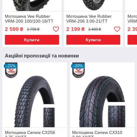
Мотошина Vee Rubber
Мотошина Vee Rubber
Мот
VRM-200 100/100-18/TT
VRM-206 3.00-21/TT
VRM-
2 599
2 199
2 3
₴
₴
2 799 ₴
2 499 ₴
Купити
Купити
Акційні пропозиції та новинки
–21%
–20%
Мотошина Cenew CX256
Мотошина Cenew CX310