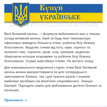
Best Активний кисень — формула вибілювання має у своєму
складі активний кисень, який за будь-якої температури
ефективно виводить більшість плям, роблячи білу білизну
білосніжною. Видаляє плями від поту, кави, чорного та
зеленого чаю, чорнила, крові, соку, приправ, водночас
зберігаючи кольори яскравими та роблячи білу білизну
білосніжною. Усуває найстійкіші плями. Не містить хлору.
Для максимального видалення старих плям Best Активний
кисень
можна використовувати як для попереднього
замочування білизни, так і для прання разом з іншими
мийними засобами (за винятком хлоровмісних). Знищує
бактерії. Підходить навіть для вибілювання дитячої білизни та
пелюшок.
Приховати