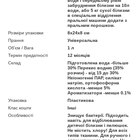
води і середньому рівні
забруднення білизни на 10л
води, або 5 кг сухої білизни
в спеціальне відділення
пральної машини додати з
пральним порошком.
Розміри упаковки
8x24x8 см
Прання
Універсальна
Об'єм / Вага
1 л
Термін придатності
12 місяців
Склад
Підготовлена вода -більше
30% Перекис водню (35%
розчин) - від 15 до 30%
Неіоногенні ПАР, силікат
натрію, ортофосфорна
кислота -менше 5%
Ароматизатори -менше 0.1%
Упаковка
Пластикова
Клас кошти
Інші
Особливості
Знищує бактерії. Підходить
навіть для відбілювання
дитячої білизни і пелюшок.
Не містить хлору! Для всіх
типів тканини. Для ручного і