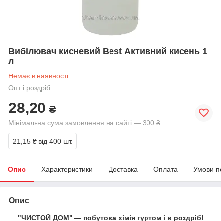
Вибілювач кисневий Best Активний кисень 1
л
Немає в наявності
Опт і роздріб
28,20
₴
Мінімальна сума замовлення на сайті — 300 ₴
21,15 ₴
від 400 шт.
Опис
Характеристики
Доставка
Оплата
Умови п
Опис
"ЧИСТОЙ ДОМ" — побутова хімія гуртом і в роздріб!