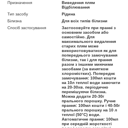
Призначення
Виведення плям
Відбілювання
Тип засобу
Рідина
Білизна
Для всіх типів білизни
Спосіб застосування
Застосовуйте при пранні з
основним засобом або
самостійно. Для
максимального видалення
старих плям може
використовуватися як для
попереднього замочування
білизни, так і для прання
разом з іншими миючими
засобами (за винятком
хлоромістких). Попереднє
замочування: 100мл кошти
на 10л теплої води замочити
на 20-30хв. періодично
перемішуючи білизна.
Можна додати 20-30г
прального порошку. Ручне
прання: 100мл кошти і 40-50г
прального порошку на 10 л
теплої (50°C) води.
Автоматичне прання: 100мл
при середній жорсткості