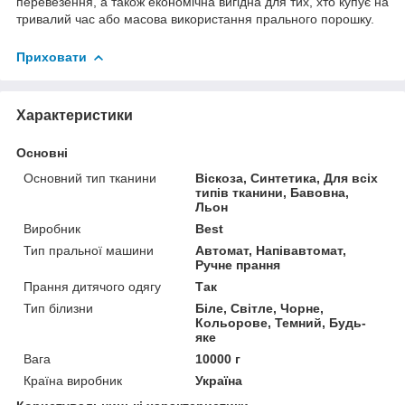
перевезення, а також економічна вигідна для тих, хто купує на
тривалий час або масова використання прального порошку.
Приховати
Характеристики
Основні
Основний тип тканини
Віскоза, Синтетика, Для всіх
типів тканини, Бавовна,
Льон
Виробник
Best
Тип пральної машини
Автомат, Напівавтомат,
Ручне прання
Прання дитячого одягу
Так
Тип білизни
Біле, Світле, Чорне,
Кольорове, Темний, Будь-
яке
Вага
10000 г
Країна виробник
Україна