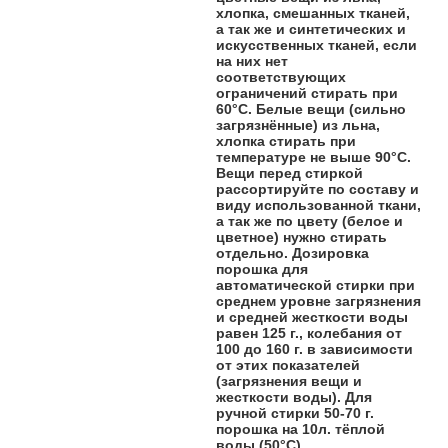
хлопка, смешанных тканей,
а так же и синтетических и
искусственных тканей, если
на них нет
соответствующих
ограничений стирать при
60°С. Белые вещи (сильно
загрязнённые) из льна,
хлопка стирать при
температуре не выше 90°C.
Вещи перед стиркой
рассортируйте по составу и
виду использованной ткани,
а так же по цвету (белое и
цветное) нужно стирать
отдельно. Дозировка
порошка для
автоматической стирки при
среднем уровне загрязнения
и средней жесткости воды
равен 125 г., колебания от
100 до 160 г. в зависимости
от этих показателей
(загрязнения вещи и
жесткости воды). Для
ручной стирки 50-70 г.
порошка на 10л. тёплой
воды (50°C).