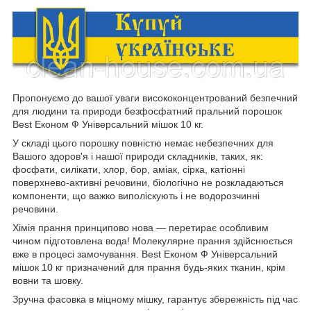
Пропонуємо до вашої уваги висококонцентрований безпечний
для людини та природи безфосфатний пральний порошок
Best Економ Ф Універсальний мішок 10 кг.
У складі цього порошку повністю немає небезпечних для
Вашого здоров'я і нашої природи складників, таких, як:
фосфати, силікати, хлор, бор, аміак, сірка, катіонні
поверхнево-активні речовини, біологічно не розкладаються
компоненти, що важко виполіскують і не водорозчинні
речовини.
Хімія прання принципово нова — перетирає особливим
чином підготовлена вода! Молекулярне прання здійснюється
вже в процесі замочування. Best Економ Ф Універсальний
мішок 10 кг призначений для прання будь-яких тканин, крім
вовни та шовку.
Зручна фасовка в міцному мішку, гарантує збережність під час