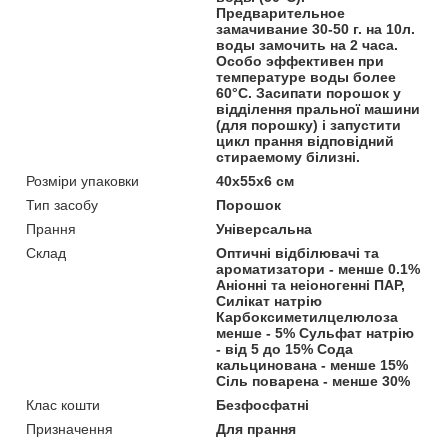
Предварительное
замачивание 30-50 г. на 10л.
воды замочить на 2 часа.
Особо эффективен при
температуре воды более
60°C. Засипати порошок у
відділення пральної машини
(для порошку) і запустити
цикл прання відповідний
стираемому білизні.
Розміри упаковки
40x55x6 см
Тип засобу
Порошок
Прання
Універсальна
Склад
Оптичні відбілювачі та
ароматизатори - менше 0.1%
Аніонні та неіоногенні ПАР,
Силікат натрію
Карбоксиметилцелюлоза
менше - 5% Сульфат натрію
- від 5 до 15% Сода
кальцинована - менше 15%
Сіль поварена - менше 30%
Клас кошти
Безфосфатні
Призначення
Для прання