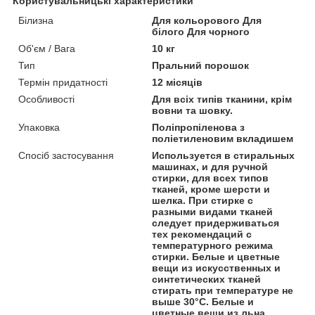
Користувальницькі характеристики
Білизна
Для кольорового Для
білого Для чорного
Об'єм / Вага
10 кг
Тип
Пральний порошок
Термін придатності
12 місяців
Особливості
Для всіх типів тканини, крім
вовни та шовку.
Упаковка
Поліпропіленова з
поліетиленовим вкладишем
Спосіб застосування
Используется в стиральных
машинах, и для ручной
стирки, для всех типов
тканей, кроме шерсти и
шелка. При стирке с
разными видами тканей
следует придерживаться
тех рекомендаций с
температурного режима
стирки. Белые и цветные
вещи из искусственных и
синтетических тканей
стирать при температуре не
выше 30°С. Белые и
цветные вещи из льна,