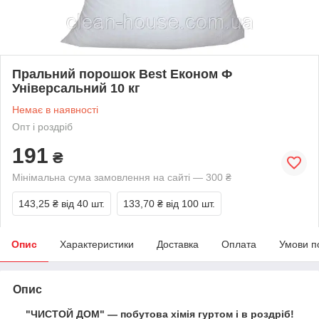
Пральний порошок Best Економ Ф
Універсальний 10 кг
Немає в наявності
Опт і роздріб
191
₴
Мінімальна сума замовлення на сайті — 300 ₴
143,25 ₴
від 40 шт.
133,70 ₴
від 100 шт.
Опис
Характеристики
Доставка
Оплата
Умови п
Опис
"ЧИСТОЙ ДОМ" — побутова хімія гуртом і в роздріб!