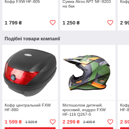
Кофр FXW HF-805
Сумка Atrox APT NF-9203
Коф
на бак
1 799
1 250
2 9
₴
₴
Подібні товари компанії
Кофр центральний FXW
Мотошолом дитячий,
Коф
HF-880
кросовий, ендуро FXW
HF-8
HF-116 Q267-0
1 599
2 299
2 6
₴
₴
1 929 ₴
2 499 ₴