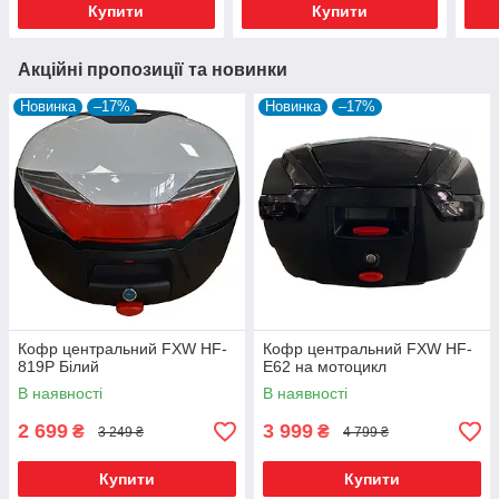
Купити
Купити
Акційні пропозиції та новинки
Новинка
–17%
Новинка
–17%
Кофр центральний FXW HF-
Кофр центральний FXW HF-
819P Білий
E62 на мотоцикл
В наявності
В наявності
2 699
3 999
₴
₴
3 249 ₴
4 799 ₴
Купити
Купити