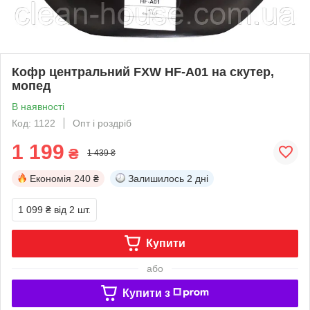
Кофр центральний FXW HF-A01 на скутер,
мопед
В наявності
Код: 1122
Опт і роздріб
1 199
₴
1 439 ₴
Економія
240 ₴
Залишилось
2 дні
1 099 ₴
від 2 шт.
Купити
або
Купити з