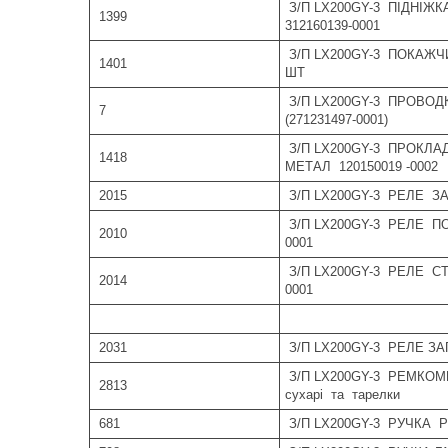
З/П LX200GY-3 ПІДНІЖ
1399
312160139-0001
З/П LX200GY-3 ПОКАЖ
1401
ШТ
З/П LX200GY-3 ПРОВОДК
7
(271231497-0001)
З/П LX200GY-3 ПРОКЛА
1418
МЕТАЛ 120150019 -0002
2015
З/П LX200GY-3 РЕЛЕ ЗА
З/П LX200GY-3 РЕЛЕ ПО
2010
0001
З/П LX200GY-3 РЕЛЕ СТ
2014
0001
2031
З/П LX200GY-3 РЕЛЕ ЗА
З/П LX200GY-3 РЕМКОМ
2813
сухарі та тарелки
681
З/П LX200GY-3 РУЧКА Р