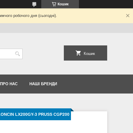
Кошик
жчого робочого дня (сьогодні).
Кошик
 ПРО НАС
НАШІ БРЕНДИ
LONCIN LX200GY-3 PRUSS CGP200