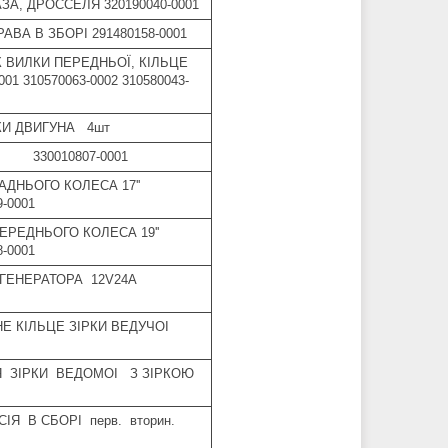
ЗА, ДРОССЕЛЯ 320190040-0001
АВА В ЗБОРІ 291480158-0001
К ВИЛКИ ПЕРЕДНЬОЇ, КІЛЬЦЕ
01 310570063-0002 310580043-
КИ ДВИГУНА 4шт
 330010807-0001
АДНЬОГО КОЛЕСА 17''
9-0001
ПЕРЕДНЬОГО КОЛЕСА 19''
8-0001
 ГЕНЕРАТОРА 12V24A
НЕ КІЛЬЦЕ ЗІРКИ ВЕДУЧОІ
Я ЗІРКИ ВЕДОМОІ З ЗІРКОЮ
ІЯ В СБОРІ перв. вторин.