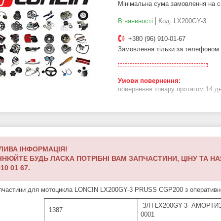
Мінімальна сума замовлення на с
В наявності
Код:
LX200GY-3
+380 (96) 910-01-67
Замовлення тільки за телефоном
повернення товару протягом 14 д
ЛИВА ІНФОРМАЦІЯ!
ЧНЮЙТЕ БУДЬ ЛАСКА ПОТРІБНІ ВАМ ЗАПЧАСТИНИ, ЦІНУ
ТА НА
10 01 67.
пчастини для мотоцикла LONCIN LX200GY-3 PRUSS CGP200 з оперативною д
З/П LX200GY-3 АМОРТИЗ
1387
0001