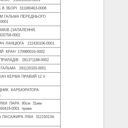
В ЗБОРІ 311080463-0008
ЗМ ГАЛЬМА ПЕРЕДНЬОГО
0001
АМКІВ (ЗАПАЛЕННЯ,
20758-0002
АЧ ЛАНЦЮГА 211430106-0001
Й КРАН 170980016-0002
ПРИЛАДІВ 281371188-0002
ГАЛЬМА 291120320-0001
КАЧ КЕРМА ПРАВИЙ 12 V
ОДНИК КАРБЮРАТОРА
1
ИЛКИ ПАРА 80см 31мм
460419-0001 праве
А ПАСАЖИРА ЛІВА 312150134-