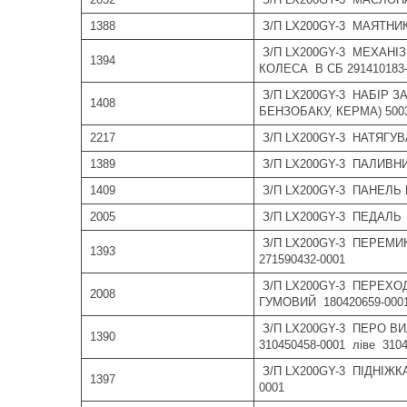
1388
З/П LX200GY-3 МАЯТНИК 
З/П LX200GY-3 МЕХАНІ
1394
КОЛЕСА В СБ 291410183-
З/П LX200GY-3 НАБІР З
1408
БЕНЗОБАКУ, КЕРМА) 5003
2217
З/П LX200GY-3 НАТЯГУВ
1389
З/П LX200GY-3 ПАЛИВНИ
1409
З/П LX200GY-3 ПАНЕЛЬ 
2005
З/П LX200GY-3 ПЕДАЛЬ 
З/П LX200GY-3 ПЕРЕМИ
1393
271590432-0001
З/П LX200GY-3 ПЕРЕХ
2008
ГУМОВИЙ 180420659-000
З/П LX200GY-3 ПЕРО В
1390
310450458-0001 ліве 310
З/П LX200GY-3 ПІДНІЖК
1397
0001