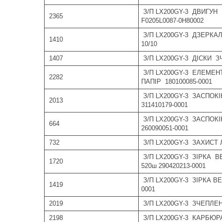
З/П LX200GY-3 ДВИГУН 
2365
F0205L0087-0H80002
З/П LX200GY-3 ДЗЕРКА
1410
10/10
1407
З/П LX200GY-3 ДІСКИ З
З/П LX200GY-3 ЕЛЕМЕ
2282
ПАПІР 180100085-0001
З/П LX200GY-3 ЗАСПО
2013
311410179-0001
З/П LX200GY-3 ЗАСПОК
664
260090051-0001
732
З/П LX200GY-3 ЗАХИСТ 
З/П LX200GY-3 ЗІРКА 
1720
520ш 290420213-0001
З/П LX200GY-3 ЗІРКА ВЕ
1419
0001
2019
З/П LX200GY-3 ЗЧЕПЛЕН
2198
З/П LX200GY-3 КАРБЮРА