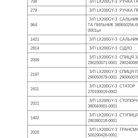
708
З/П LX200GY-3 РУЧКА ГА
279
З/П LX200GY-3 РУЧКА ПР
З/П LX200GY-3 САЛЬНИ
964
ТА ПИЛЬНИК 380650256-00
0001шт
1421
З/П LX200GY-3 САЛЬНИ
2814
З/П LX200GY-3 СІДЛО
З/П LX200GY-3 СПИЦЯ З
2009
290250071-0001 29024008
З/П LX200GY-3 СПИЦЯ 
2197
290050079-0001 29006007
З/П LX200GY-3 СТАТОР
2411
270100019-0002
З/П LX200GY-3 СТОПОР
2021
380560001-0001
З/П LX200GY-3 СТУПИЦ
1402
290380218-0001
З/П LX200GY-3 ТРАНСМІС
2020
500290428-0001