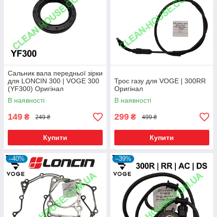
Сальник вала передньої зірки
для LONCIN 300 | VOGE 300
Трос газу для VOGE | 300RR
(YF300) Оригінал
Оригінал
В наявності
В наявності
149
299
₴
₴
249 ₴
499 ₴
Купити
Купити
–40%
–39%