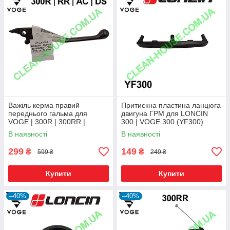
Важіль керма правий
Притискна пластина ланцюга
переднього гальма для
двигуна ГРМ для LONCIN
VOGE | 300R | 300RR |
300 | VOGE 300 (YF300)
300AC | 300DS Оригінал
Оригінал
В наявності
В наявності
299
149
₴
₴
599 ₴
249 ₴
Купити
Купити
–40%
–40%