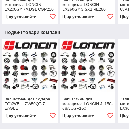
Запчастини для
Запчастини для
Запч
мотоцикла LONCIN
мотоцикла LONCIN
мото
LX200GY-7A DS1 CGP210
LX250GY-3 SX2 RE250
68A
Ціну уточнюйте
Ціну уточнюйте
Цін
Подібні товари компанії
Запчастини для скутера
Запчастини для
Запч
FOXWELL ZW50QT-7
мотоцикла LONCIN JL150-
мот
EAGLE
68A CGP150
LX3
Ціну уточнюйте
Ціну уточнюйте
Цін