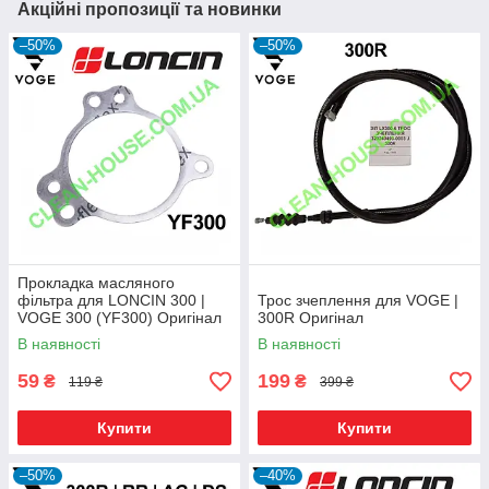
Акційні пропозиції та новинки
–50%
–50%
Прокладка масляного
фільтра для LONCIN 300 |
Трос зчеплення для VOGE |
VOGE 300 (YF300) Оригінал
300R Оригінал
В наявності
В наявності
59
199
₴
₴
119 ₴
399 ₴
Купити
Купити
–50%
–40%