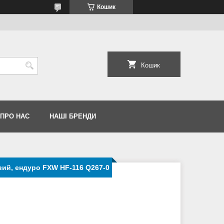
Кошик
Кошик
 ПРО НАС
НАШІ БРЕНДИ
ий, ендуро FXW HF-116 Q267-0