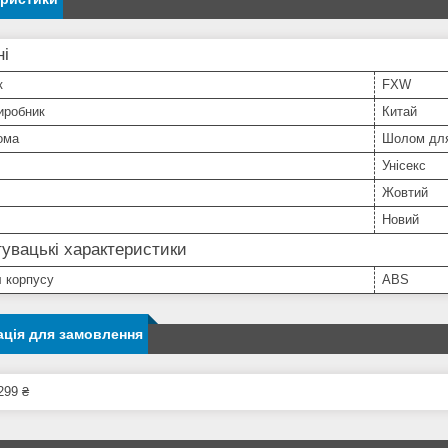
ні
к
FXW
иробник
Китай
ома
Шолом для
Унісекс
Жовтий
Новий
увацькі характеристики
 корпусу
ABS
ція для замовлення
299 ₴