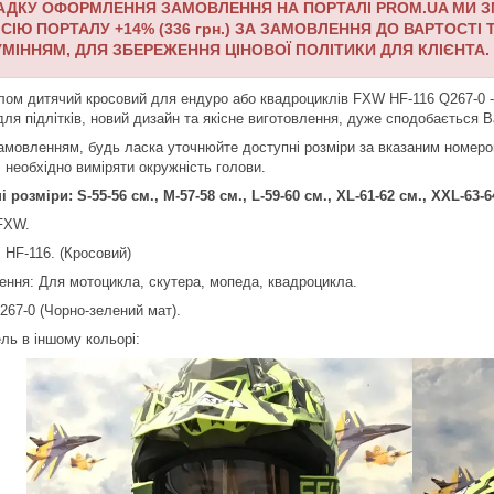
АДКУ ОФОРМЛЕННЯ ЗАМОВЛЕННЯ НА ПОРТАЛІ PROM.UA МИ ЗМ
СІЮ ПОРТАЛУ +14% (336 грн.) ЗА ЗАМОВЛЕННЯ ДО ВАРТОСТІ 
МІННЯМ, ДЛЯ ЗБЕРЕЖЕННЯ ЦІНОВОЇ ПОЛІТИКИ ДЛЯ КЛІЄНТА.
ом дитячий кросовий для ендуро або квадроциклів FXW HF-116 Q267-0 -
для підлітків, новий дизайн та якісне виготовлення, дуже сподобається В
амовленням, будь ласка уточнюйте доступні розміри за вказаним номером
 необхідно виміряти окружність голови.
і розміри: S-55-56 см., M-57-58 см., L-59-60 см., XL-61-62 см., XXL-6
FXW.
 HF-116. (Кросовий)
ення: Для мотоцикла, скутера, мопеда, квадроцикла.
267-0 (Чорно-зелений мат).
ль в іншому кольорі: