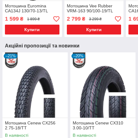
Мотошина Euromina
Мотошина Vee Rubber
Мот
CA134J 130/70-13/TL
VRM-163 90/100-19/TL
CA16
1 599
2 799
1 6
₴
₴
1 899 ₴
3 299 ₴
Купити
Купити
Акційні пропозиції та новинки
–21%
–20%
Мотошина Cenew CX256
Мотошина Cenew CX310
2.75-18/TT
3.00-10/TT
В наявності
В наявності