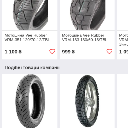
Мотошина Vee Rubber
Мотошина Vee Rubber
Мот
VRM-351 120/70-12/TBL
VRM-133 130/60-13/TBL
VRM-
Зимо
1 100
999
1 0
₴
₴
Подібні товари компанії