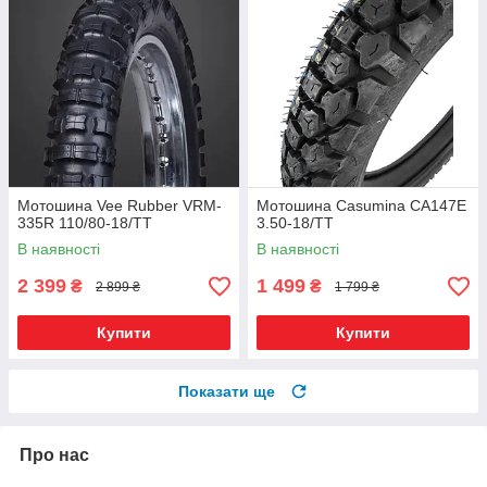
Мотошина Vee Rubber VRM-
Мотошина Casumina CA147E
335R 110/80-18/TT
3.50-18/TT
В наявності
В наявності
2 399
1 499
₴
₴
2 899 ₴
1 799 ₴
Купити
Купити
Показати ще
Про нас