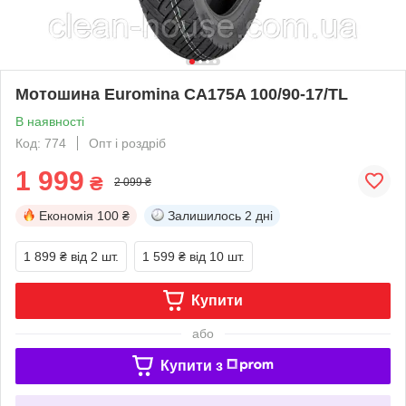
Мотошина Euromina CA175A 100/90-17/TL
В наявності
Код: 774
Опт і роздріб
1 999
₴
2 099 ₴
Економія
100 ₴
Залишилось
2 дні
1 899 ₴
від 2 шт.
1 599 ₴
від 10 шт.
Купити
або
Купити з