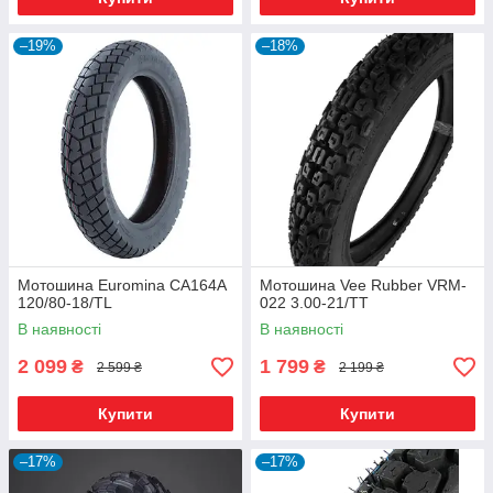
–19%
–18%
Мотошина Euromina CA164A
Мотошина Vee Rubber VRM-
120/80-18/TL
022 3.00-21/TT
В наявності
В наявності
2 099
1 799
₴
₴
2 599 ₴
2 199 ₴
Купити
Купити
–17%
–17%