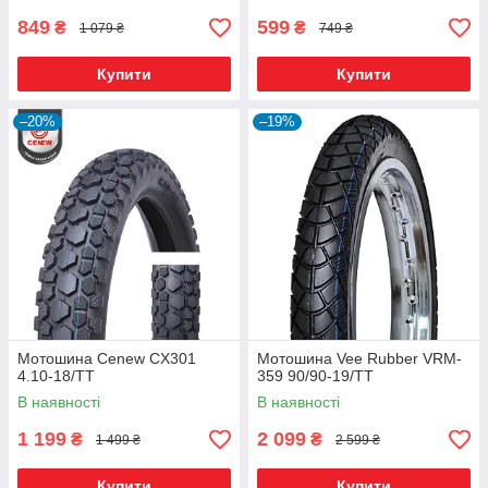
849
599
₴
₴
1 079 ₴
749 ₴
Купити
Купити
–20%
–19%
Мотошина Cenew CX301
Мотошина Vee Rubber VRM-
4.10-18/TT
359 90/90-19/TT
В наявності
В наявності
1 199
2 099
₴
₴
1 499 ₴
2 599 ₴
Купити
Купити