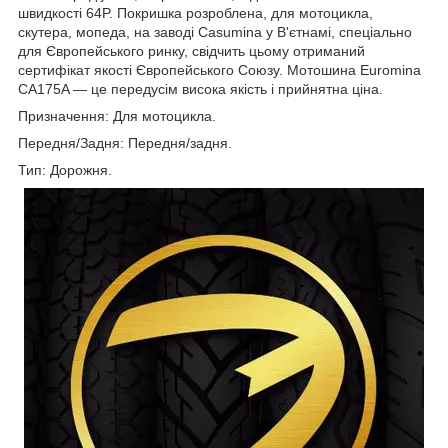
швидкості 64P. Покришка розроблена, для мотоцикла,
скутера, мопеда, на заводі Casumina у В'єтнамі, спеціально
для Європейського ринку, свідчить цьому отриманий
сертифікат якості Європейського Союзу. Мотошина Euromina
CA175A — це передусім висока якість і прийнятна ціна.
Призначення: Для мотоцикла.
Передня/Задня: Передня/задня.
Тип: Дорожня.