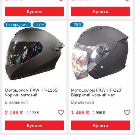
Купити
Купити
Топ продажів
–27%
–25%
Мотошолом FXW HF-126S
Мотошолом FXW HF-223
Чорний матовий
Відкритий Чорний мат
В наявності
В наявності
2 199
1 499
₴
₴
2 999 ₴
1 999 ₴
Купити
Купити