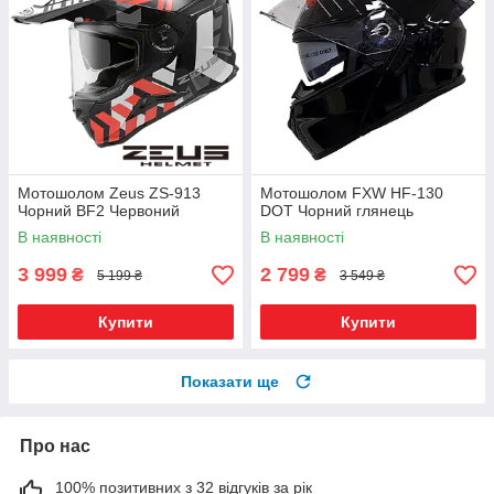
Мотошолом Zeus ZS-913
Мотошолом FXW HF-130
Чорний BF2 Червоний
DOT Чорний глянець
В наявності
В наявності
3 999
2 799
₴
₴
5 199 ₴
3 549 ₴
Купити
Купити
Показати ще
Про нас
100% позитивних з 32 відгуків за рік