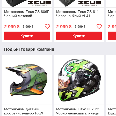
Мотошолом Zeus ZS-806F
Мотошолом Zeus ZS-811
Мот
Чорний матовий
Червоно білий AL41
Чорн
2 999
2 999
2 9
₴
₴
3 999 ₴
3 999 ₴
Купити
Купити
Подібні товари компанії
Мотошолом дитячий,
Мотошолом FXW HF-122
Мот
кросовий, ендуро FXW
Чорно неоновий глянець
Відк