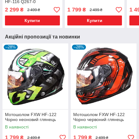
HF-116 Q267-0
2 299
1 799
1 4
₴
₴
2 499 ₴
2 499 ₴
Купити
Купити
Акційні пропозиції та новинки
–28%
–28%
Мотошолом FXW HF-122
Мотошолом FXW HF-122
Чорно неоновий глянець
Чорно червоний глянець
В наявності
В наявності
1 799
1 799
₴
₴
2 499 ₴
2 499 ₴