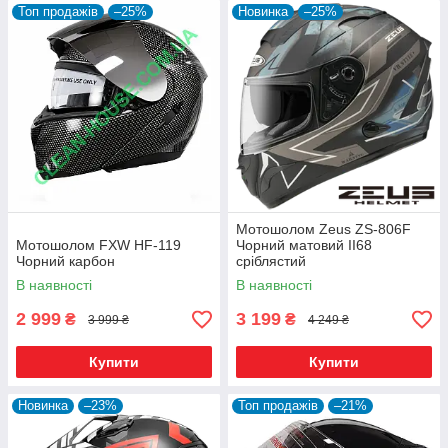
Топ продажів
–25%
Новинка
–25%
Мотошолом Zeus ZS-806F
Мотошолом FXW HF-119
Чорний матовий II68
Чорний карбон
сріблястий
В наявності
В наявності
2 999
3 199
₴
₴
3 999 ₴
4 249 ₴
Купити
Купити
Новинка
–23%
Топ продажів
–21%