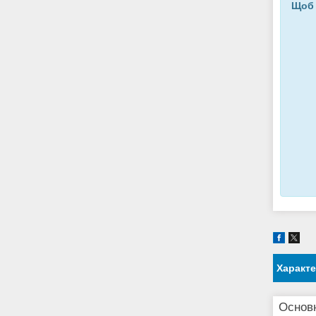
Щоб 
Характ
Основн