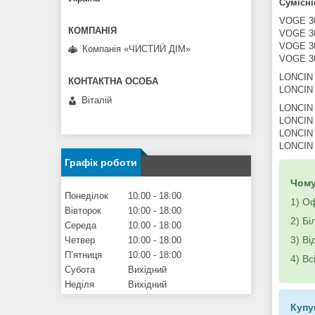
Сумісні
VOGE 3
VOGE 3
VOGE 3
Компанія «ЧИСТИЙ ДІМ»
VOGE 3
LONCIN
LONCIN
Віталій
LONCIN 
LONCIN 
LONCIN 
LONCIN
Графік роботи
Чому
Понеділок
10:00
18:00
1) Оф
Вівторок
10:00
18:00
2) Бі
Середа
10:00
18:00
3) Ві
Четвер
10:00
18:00
Пʼятниця
10:00
18:00
4) Вс
Субота
Вихідний
Неділя
Вихідний
Купу