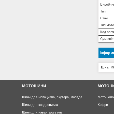
Виробни
Тип
Стан
Тип мото
Код зап
Сумісні
Інформа
Ціна:
79
МОТОШИНИ
МОТОШ
Шини для мотоцикла, скутера, мопеда
Мотошоло
Шини для квадроцикла
Кофри
Шини для навантажувачів