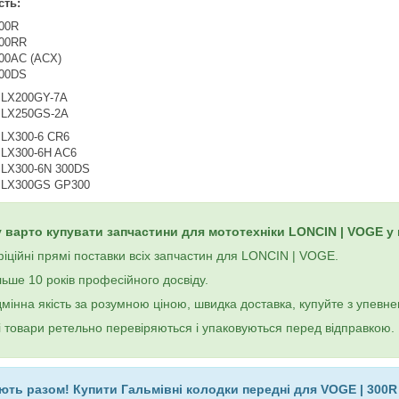
сть:
00R
00RR
00AC (ACX)
00DS
 LX200GY-7A
 LX250GS-2A
LX300-6 CR6
LX300-6H AC6
LX300-6N 300DS
 LX300GS GP300
 варто купувати запчастини для мототехніки LONCIN | VOGE у
іційні прямі поставки всіх запчастин для LONCIN | VOGE.
льше 10 років професійного досвіду.
дмінна якість за розумною ціною, швидка доставка, купуйте з упевне
і товари ретельно перевіряються і упаковуються перед відправкою.
ють разом! Купити Гальмівні колодки передні для VOGE | 300R | 