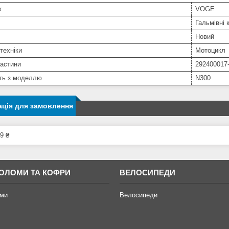
к
VOGE
Гальмівні 
Новий
техніки
Мотоцикл
частини
292400017
сть з моделлю
N300
ція для замовлення
9 ₴
ОЛОМИ ТА КОФРИ
ВЕЛОСИПЕДИ
ми
Велосипеди