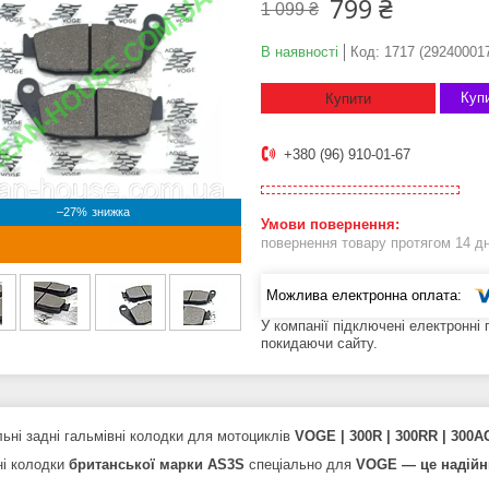
799 ₴
1 099 ₴
В наявності
Код:
1717 (29240001
Купи
Купити
+380 (96) 910-01-67
–27%
повернення товару протягом 14 д
У компанії підключені електронні
покидаючи сайту.
льні задні гальмівні колодки для мотоциклів
VOGE | 300R | 300RR | 300A
ні колодки
британської марки AS3S
спеціально для
VOGE — це надійни