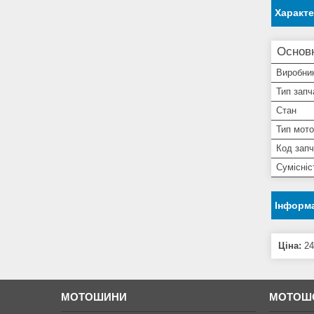
Характ
Основн
Виробни
Тип запч
Стан
Тип мото
Код зап
Сумісні
Інформа
Ціна:
24
МОТОШИНИ
МОТОШ