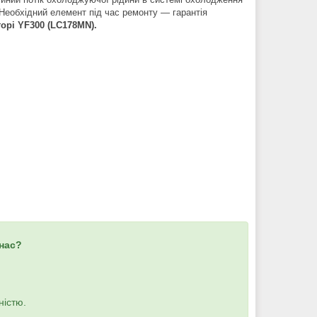
 Необхідний елемент під час ремонту — гарантія
орі YF300 (LC178MN).
 нас?
ністю.