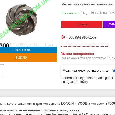
Мінімальна сума замовлення на с
В наявності
Код:
1905 (16044002
Купи
Купити
+380 (96) 910-01-67
–29%
1 день
повернення товару протягом 14 д
У компанії підключені електронні
покидаючи сайту.
льна крильчатка помпи для мотоциклів
LONCIN
и
VOGE
з мотором
YF30
атка помпи — це елемент системи охолодження.
тка помпи (насоса охолодження)
(на другому фото №9)
, забезпечує над