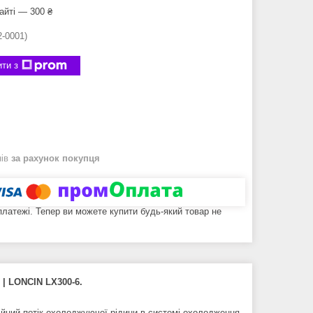
айті — 300 ₴
2-0001)
ти з
нів
за рахунок покупця
 платежі. Тепер ви можете купити будь-який товар не
0
| LONCIN LX300-6.
ійний потік охолоджуючої рідини в системі охолодження