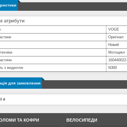
еристики
і атрибути
к
VOGE
астини
Оригінал
Новий
техніки
Мотоцикл
частини
160440022
сть з моделлю
N300
ція для замовлення
9 ₴
ОЛОМИ ТА КОФРИ
ВЕЛОСИПЕДИ