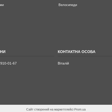
ми
Велосипеди
 910-01-67
Віталій
Сайт створений на маркетплейсі
Prom.ua