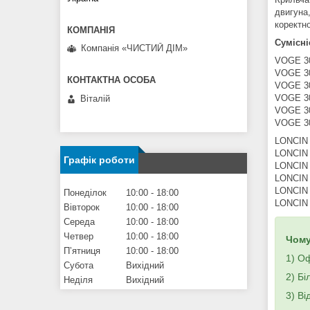
двигуна
коректн
Сумісні
Компанія «ЧИСТИЙ ДІМ»
VOGE 3
VOGE 3
VOGE 3
VOGE 3
Віталій
VOGE 3
VOGE 30
LONCIN 
LONCIN 
Графік роботи
LONCIN 
LONCIN
LONCIN
Понеділок
10:00
18:00
LONCIN 
Вівторок
10:00
18:00
Середа
10:00
18:00
Четвер
10:00
18:00
Чому
Пʼятниця
10:00
18:00
1) Оф
Субота
Вихідний
2) Бі
Неділя
Вихідний
3) Ві