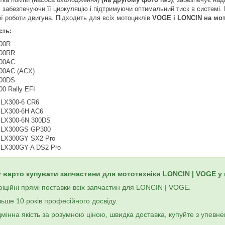
, забезпечуючи її циркуляцію і підтримуючи оптимальний тиск в системі.
ої роботи двигуна. Підходить для всіх мотоциклів
VOGE і LONCIN на мот
сть:
00R
00RR
00AC
00AC (ACX)
00DS
0 Rally EFI
LX300-6 CR6
LX300-6H AC6
LX300-6N 300DS
 LX300GS GP300
 LX300GY SX2 Pro
LX300GY-A DS2 Pro
 варто купувати запчастини для мототехніки LONCIN | VOGE у
іційні прямі поставки всіх запчастин для LONCIN | VOGE.
льше 10 років професійного досвіду.
дмінна якість за розумною ціною, швидка доставка, купуйте з упевне