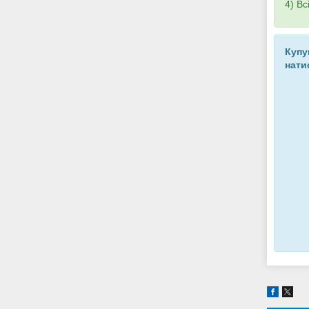
4) Вс
Купу
нати