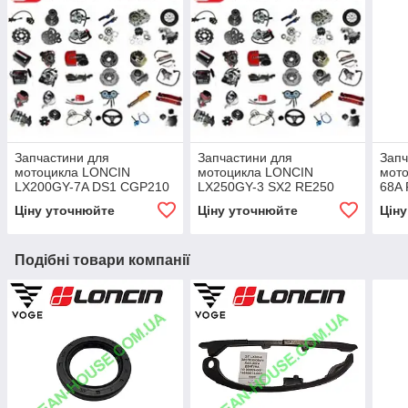
Запчастини для
Запчастини для
Запч
мотоцикла LONCIN
мотоцикла LONCIN
мото
LX200GY-7A DS1 CGP210
LX250GY-3 SX2 RE250
68A
Ціну уточнюйте
Ціну уточнюйте
Цін
Подібні товари компанії