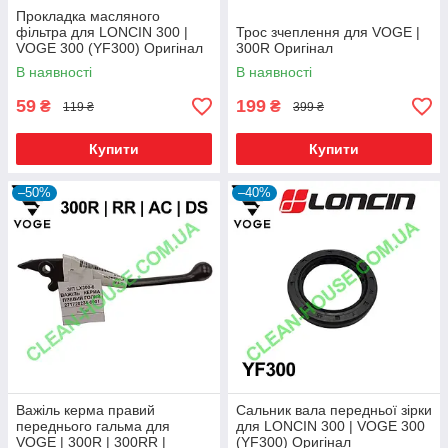
Прокладка масляного
фільтра для LONCIN 300 |
Трос зчеплення для VOGE |
VOGE 300 (YF300) Оригінал
300R Оригінал
В наявності
В наявності
59
199
₴
₴
119 ₴
399 ₴
Купити
Купити
–50%
–40%
Важіль керма правий
Сальник вала передньої зірки
переднього гальма для
для LONCIN 300 | VOGE 300
VOGE | 300R | 300RR |
(YF300) Оригінал