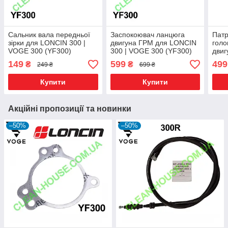
Сальник вала передньої
Заспокоювач ланцюга
Патр
зірки для LONCIN 300 |
двигуна ГРМ для LONCIN
голо
VOGE 300 (YF300)
300 | VOGE 300 (YF300)
двиг
Оригінал
Набір - 2 шт. Оригінал
300 
149
599
499
₴
₴
249 ₴
699 ₴
Ориг
Купити
Купити
Акційні пропозиції та новинки
–50%
–50%