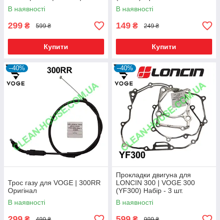
300AC | 300DS Оригінал
В наявності
В наявності
299
149
₴
₴
599 ₴
249 ₴
Купити
Купити
–40%
–40%
Прокладки двигуна для
Трос газу для VOGE | 300RR
LONCIN 300 | VOGE 300
Оригінал
(YF300) Набір - 3 шт.
Оригінал
В наявності
В наявності
299
599
₴
₴
499 ₴
999 ₴