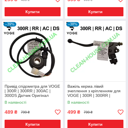
Купити
Купити
–39%
–38%
Привід спідометра для VOGE
Важіль керма лівий
| 300R | 300RR | 300AC |
зчеплення з кріпленням для
300DS Датчик Оригінал
VOGE | 300R | 300RR |
300AC | 300DS Оригінал
В наявності
В наявності
489
499
₴
₴
799 ₴
799 ₴
Купити
Купити