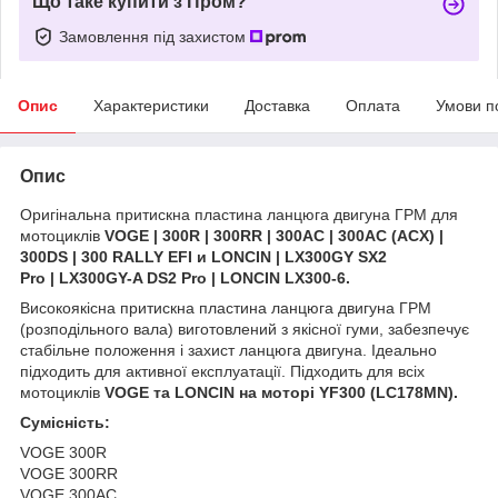
Що таке купити з Пром?
Замовлення під захистом
Опис
Характеристики
Доставка
Оплата
Умови п
Опис
Оригінальна притискна пластина ланцюга двигуна ГРМ для
мотоциклів
VOGE | 300R | 300RR | 300AC | 300AC (ACX) |
300DS | 300 RALLY EFI и LONCIN | LX300GY SX2
Pro | LX300GY-A DS2 Pro | LONCIN LX300-6.
Високоякісна притискна пластина ланцюга двигуна ГРМ
(розподільного вала) виготовлений з якісної гуми, забезпечує
стабільне положення і захист ланцюга двигуна. Ідеально
підходить для активної експлуатації. Підходить для всіх
мотоциклів
VOGE та LONCIN на моторі YF300 (LC178MN).
Сумісність:
VOGE 300R
VOGE 300RR
VOGE 300AC