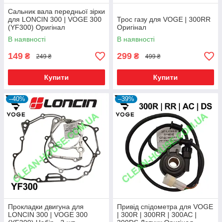
Сальник вала передньої зірки
для LONCIN 300 | VOGE 300
Трос газу для VOGE | 300RR
(YF300) Оригінал
Оригінал
В наявності
В наявності
149
299
₴
₴
249 ₴
499 ₴
Купити
Купити
–40%
–39%
Прокладки двигуна для
Привід спідометра для VOGE
LONCIN 300 | VOGE 300
| 300R | 300RR | 300AC |