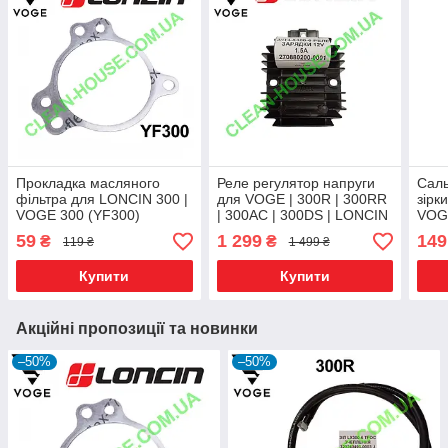
Прокладка масляного
Реле регулятор напруги
Саль
фільтра для LONCIN 300 |
для VOGE | 300R | 300RR
зірк
VOGE 300 (YF300)
| 300AC | 300DS | LONCIN
VOG
Оригінал
| LX300GY SX2 Pro |
Ориг
59
1 299
149
₴
₴
119 ₴
1 499 ₴
LX300GY-A DS2 Pro
Оригінал
Купити
Купити
Акційні пропозиції та новинки
–50%
–50%