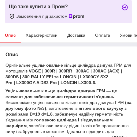
Що таке купити з Пром?
Замовлення під захистом
Опис
Характеристики
Доставка
Оплата
Умови п
Опис
Оригінальне ущільнювальне кільце циліндра двигуна ГРМ для
мотоциклів
VOGE | 300R | 300RR | 300AC | 300AC (ACX) |
300DS | 300 RALLY EFI та LONCIN | LX300GY SX2
Pro | LX300GY-A DS2 Pro | LONCIN LX300-6.
Ущільнювальне кільце циліндра двигуна ГРМ — це
елемент для забезпечення герметичності з'єднань.
Високоякісне ущільнювальне кільце циліндра двигуна ГРМ
(на
другому фото №3)
,
виготовлене із
нітрилового каучуку з
розмірами D=19 d=1.8
, забезпечує надійну герметичність
з'єднання між
головкою циліндра і з'єднувальним
шарніром
, запобігаючи витоку рідин і газів або проникненню
пилу і забруднень в механізм. Ідеально підходить для