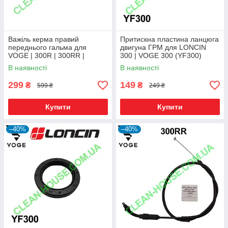
Важіль керма правий
Притискна пластина ланцюга
переднього гальма для
двигуна ГРМ для LONCIN
VOGE | 300R | 300RR |
300 | VOGE 300 (YF300)
300AC | 300DS Оригінал
Оригінал
В наявності
В наявності
299
149
₴
₴
599 ₴
249 ₴
Купити
Купити
–40%
–40%