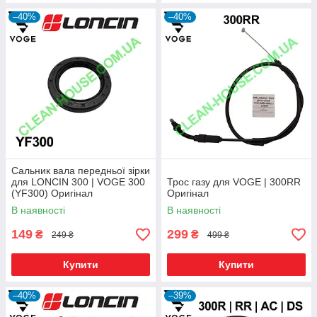
–40%
–40%
Сальник вала передньої зірки
для LONCIN 300 | VOGE 300
Трос газу для VOGE | 300RR
(YF300) Оригінал
Оригінал
В наявності
В наявності
149
299
₴
₴
249 ₴
499 ₴
Купити
Купити
–40%
–39%