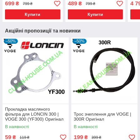
Оригінал
Інже
699
489
4 7
₴
₴
799 ₴
799 ₴
Купити
Купити
Акційні пропозиції та новинки
–50%
–50%
Прокладка масляного
фільтра для LONCIN 300 |
Трос зчеплення для VOGE |
VOGE 300 (YF300) Оригінал
300R Оригінал
В наявності
В наявності
59
199
₴
₴
119 ₴
399 ₴