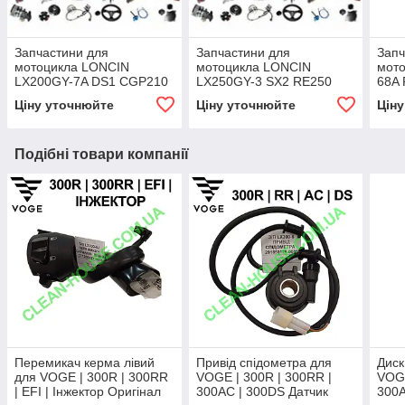
Запчастини для
Запчастини для
Запч
мотоцикла LONCIN
мотоцикла LONCIN
мото
LX200GY-7A DS1 CGP210
LX250GY-3 SX2 RE250
68A
Ціну уточнюйте
Ціну уточнюйте
Цін
Подібні товари компанії
Перемикач керма лівий
Привід спідометра для
Диск
для VOGE | 300R | 300RR
VOGE | 300R | 300RR |
VOGE
| EFI | Інжектор Оригінал
300AC | 300DS Датчик
300A