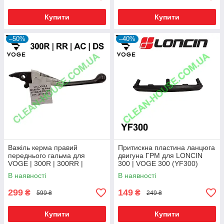
Купити
Купити
–50%
–40%
Важіль керма правий
Притискна пластина ланцюга
переднього гальма для
двигуна ГРМ для LONCIN
VOGE | 300R | 300RR |
300 | VOGE 300 (YF300)
300AC | 300DS Оригінал
Оригінал
В наявності
В наявності
299
149
₴
₴
599 ₴
249 ₴
Купити
Купити