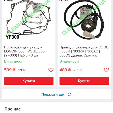
Прокладки двигуна для
Привід спідометра для VOGE
LONCIN 300 | VOGE 300
| 300R | 300RR | 300AC |
(YF300) Набір - 3 шт.
300DS Датчик Оригінал
Оригінал
В наявності
В наявності
599
489
₴
₴
999 ₴
799 ₴
Купити
Купити
Показати ще
Про нас