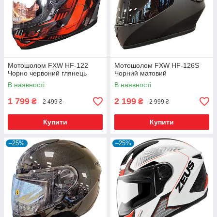
Мотошолом FXW HF-122
Мотошолом FXW HF-126S
Чорно червоний глянець
Чорний матовий
В наявності
В наявності
1 799
2 199
₴
₴
2 499 ₴
2 999 ₴
Купити
Купити
–25%
–25%