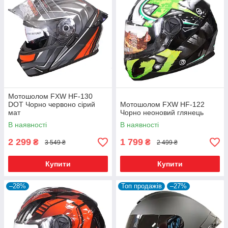
Мотошолом FXW HF-130
DOT Чорно червоно сірий
Мотошолом FXW HF-122
мат
Чорно неоновий глянець
В наявності
В наявності
2 299
1 799
₴
₴
3 549 ₴
2 499 ₴
Купити
Купити
–28%
Топ продажів
–27%