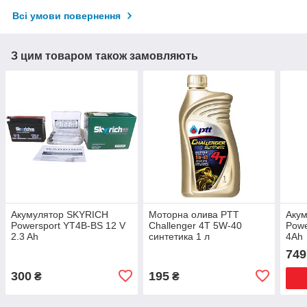
Всі умови повернення
З цим товаром також замовляють
Акумулятор SKYRICH
Моторна олива PTT
Аку
Powersport YT4B-BS 12 V
Challenger 4T 5W-40
Powe
2.3 Ah
синтетика 1 л
4Ah
749
300
195
₴
₴