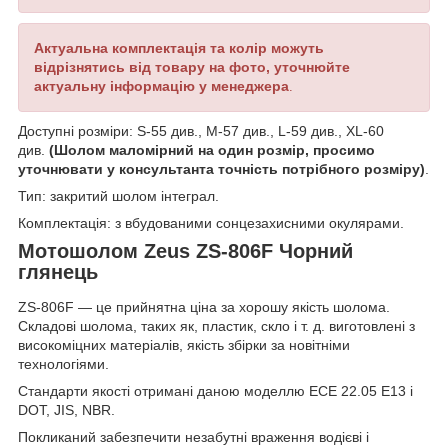
Актуальна комплектація та колір можуть
відрізнятись від товару на фото, уточнюйте
актуальну інформацію у менеджера
.
Доступні розміри: S-55 див., M-57 див., L-59 див., XL-60
див.
(Шолом маломірний на один розмір, просимо
уточнювати у консультанта точність потрібного розміру)
.
Тип: закритий шолом інтеграл.
Комплектація: з вбудованими сонцезахисними окулярами.
Мотошолом Zeus ZS-806F Чорний
глянець
ZS-806F — це прийнятна ціна за хорошу якість шолома.
Складові шолома, таких як, пластик, скло і т. д. виготовлені з
високоміцних матеріалів, якість збірки за новітніми
технологіями.
Стандарти якості отримані даною моделлю ECE 22.05 E13 і
DOT, JIS, NBR.
Покликаний забезпечити незабутні враження водієві і