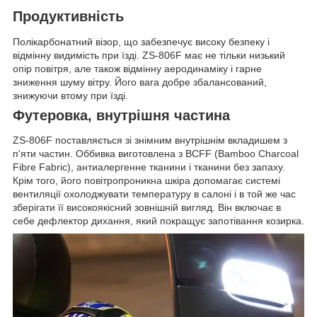
Продуктивність
Полікарбонатний візор, що забезпечує високу безпеку і
відмінну видимість при їзді. ZS-806F має не тільки низький
опір повітря, але також відмінну аеродинаміку і гарне
зниження шуму вітру. Його вага добре збалансований,
знижуючи втому при їзді.
Футеровка, внутрішня частина
ZS-806F поставляється зі знімним внутрішнім вкладишем з
п'яти частин. Оббивка виготовлена з BCFF (Bamboo Charcoal
Fibre Fabric), антиалергенне тканини і тканини без запаху.
Крім того, його повітропроникна шкіра допомагає системі
вентиляції охолоджувати температуру в салоні і в той же час
зберігати її високоякісний зовнішній вигляд. Він включає в
себе дефлектор дихання, який покращує запотівання козирка.