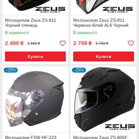
Мотошолом Zeus ZS-811
Мотошолом Zeus ZS-811
Чорний глянець
Червоно-білий AL6 Чорний
В наявності
В наявності
2 499
2 799
₴
₴
3 349 ₴
3 749 ₴
Купити
Купити
–25%
–25%
Мотошолом FXW HF-223
Мотошолом Zeus ZS-806F