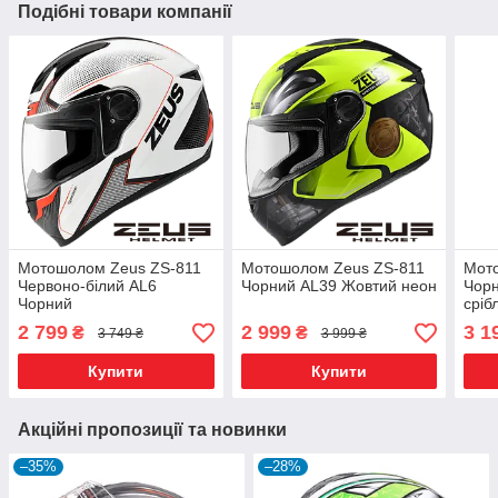
Подібні товари компанії
Мотошолом Zeus ZS-811
Мотошолом Zeus ZS-811
Мот
Червоно-білий AL6
Чорний AL39 Жовтий неон
Чорн
Чорний
сріб
2 799
2 999
3 1
₴
₴
3 749 ₴
3 999 ₴
Купити
Купити
Акційні пропозиції та новинки
–35%
–28%