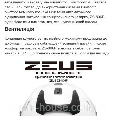
забезпечити рівновагу між швидкістю і комфортом. Завдяки
своїй EPS, готової до використання системи Bluetooth,
быстросъемному козирка і системи автоматичного
відкривання-закривання сонцезахисного козирка, ZS-806F
відповідає всім вимогам тих, хто шукає якісний шолом.
Вентиляція
Концепція кожного вентиляційного механізму продумана до
дрібниць і поєднує в собі чудовий зовнішній дизайн і чудове
комфортне покриття. ZS-806F включає в себе повітряні
канали в EPS, що подають свіже повітря в шолом під час їзди.