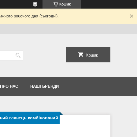
Кошик
жчого робочого дня (сьогодні).
Кошик
 ПРО НАС
НАШІ БРЕНДИ
ний глянець комбінований