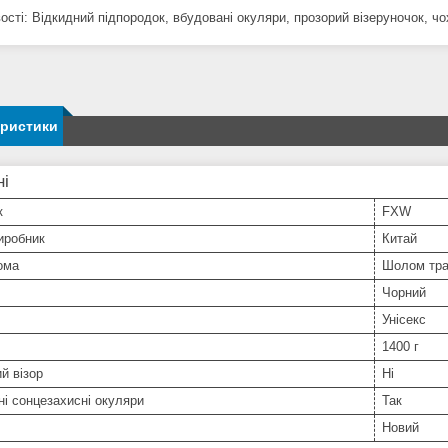
ості: Відкидний підпородок, вбудовані окуляри, прозорий візеруночок, чо
еристики
ні
к
FXW
иробник
Китай
ома
Шолом тра
Чорний
Унісекс
1400 г
й візор
Ні
і сонцезахисні окуляри
Так
Новий