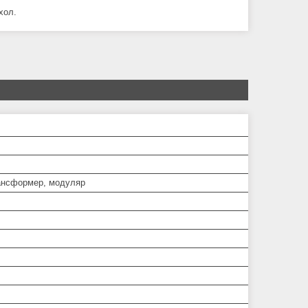
хол.
нсформер, модуляр