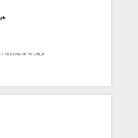
дріб
нів
за рахунок покупця