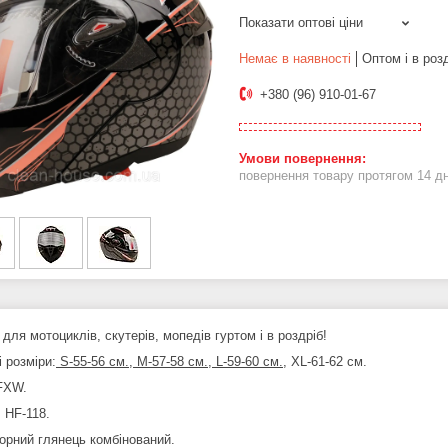
Показати оптові ціни
Немає в наявності
Оптом і в роз
+380 (96) 910-01-67
повернення товару протягом 14 д
ля мотоциклів, скутерів, мопедів гуртом і в роздріб!
 розміри:
S-55-56 см., M-57-58 см., L-59-60 см.
, XL-61-62 см.
FXW.
 HF-118.
Чорний глянець комбінований.