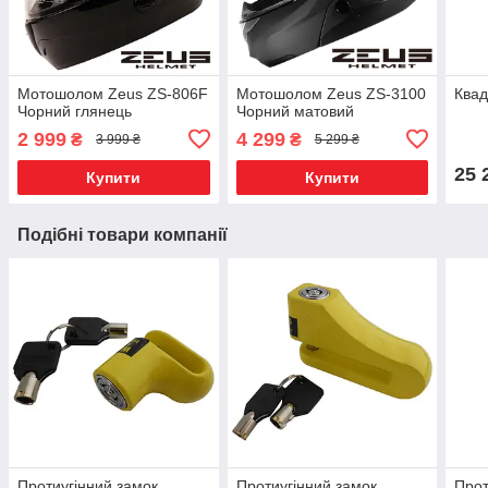
Мотошолом Zeus ZS-806F
Мотошолом Zeus ZS-3100
Ква
Чорний глянець
Чорний матовий
2 999
4 299
₴
₴
3 999 ₴
5 299 ₴
25 
Купити
Купити
Подібні товари компанії
Протиугінний замок
Протиугінний замок
Прот