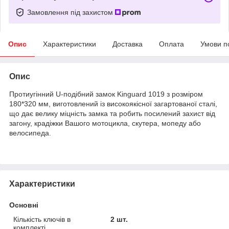
Замовлення під захистом
Опис
Характеристики
Доставка
Оплата
Умови п
Опис
Протиугінний U-подібний замок Kinguard 1019 з розміром
180*320 мм, виготовлений із високоякісної загартованої сталі,
що дає велику міцність замка та робить посилений захист від
загону, крадіжки Вашого мотоцикла, скутера, мопеду або
велосипеда.
Характеристики
Основні
Кількість ключів в
2 шт.
комплекті