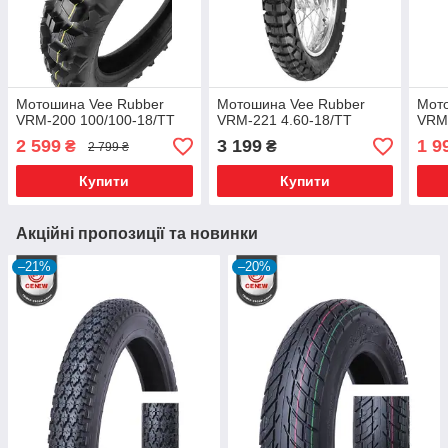
Мотошина Vee Rubber
Мотошина Vee Rubber
Мот
VRM-200 100/100-18/TT
VRM-221 4.60-18/TT
VRM-
2 599
3 199
1 9
₴
₴
2 799 ₴
Купити
Купити
Акційні пропозиції та новинки
–21%
–20%