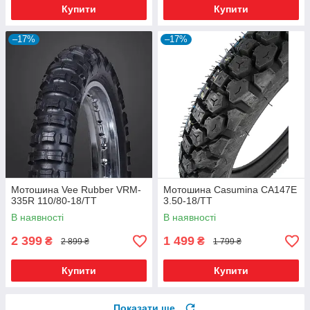
Купити
Купити
–17%
–17%
Мотошина Vee Rubber VRM-
Мотошина Casumina CA147E
335R 110/80-18/TT
3.50-18/TT
В наявності
В наявності
2 399
1 499
₴
₴
2 899 ₴
1 799 ₴
Купити
Купити
Показати ще