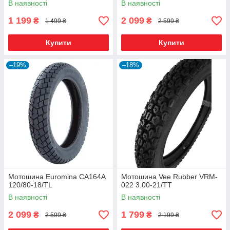
В наявності
В наявності
1 199
2 099
₴
₴
1 499 ₴
2 599 ₴
Купити
Купити
–19%
–18%
Мотошина Euromina CA164A
Мотошина Vee Rubber VRM-
120/80-18/TL
022 3.00-21/TT
В наявності
В наявності
2 099
1 799
₴
₴
2 599 ₴
2 199 ₴