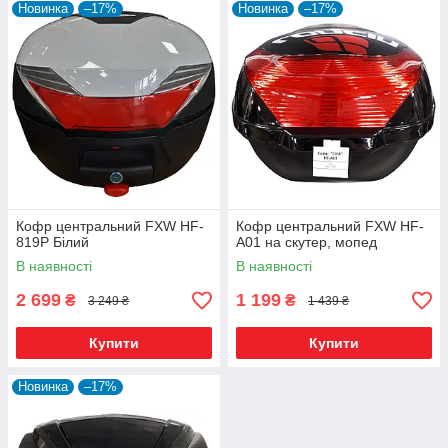
Новинка
–17%
Новинка
–17%
Кофр центральний FXW HF-
Кофр центральний FXW HF-
819P Білий
A01 на скутер, мопед
В наявності
В наявності
2 699
1 199
₴
₴
3 249 ₴
1 439 ₴
Купити
Купити
Новинка
–17%