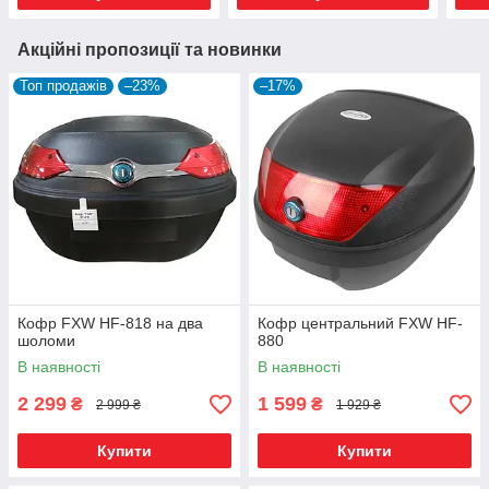
Акційні пропозиції та новинки
Топ продажів
–23%
–17%
Кофр FXW HF-818 на два
Кофр центральний FXW HF-
шоломи
880
В наявності
В наявності
2 299
1 599
₴
₴
2 999 ₴
1 929 ₴
Купити
Купити