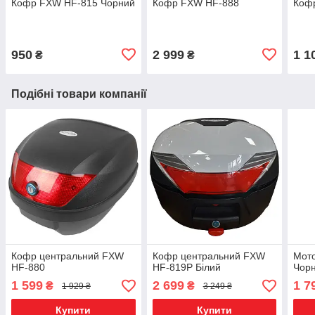
Кофр FXW HF-815 Чорний
Кофр FXW HF-888
Коф
950
2 999
1 1
₴
₴
Подібні товари компанії
Кофр центральний FXW
Кофр центральний FXW
Мот
HF-880
HF-819P Білий
Чорн
1 599
2 699
1 7
₴
₴
1 929 ₴
3 249 ₴
Купити
Купити