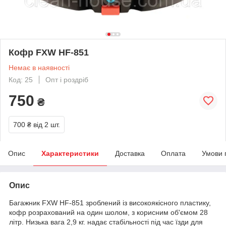
Кофр FXW HF-851
Немає в наявності
Код: 25
Опт і роздріб
750
₴
700 ₴
від 2 шт.
Опис
Характеристики
Доставка
Оплата
Умови 
Опис
Багажник FXW HF-851 зроблений із високоякісного пластику,
кофр розрахований на один шолом, з корисним об'ємом 28
літр. Низька вага 2,9 кг. надає стабільності під час їзди для