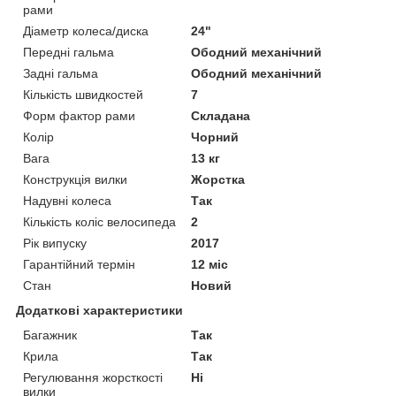
рами
Діаметр колеса/диска
24"
Передні гальма
Ободний механічний
Задні гальма
Ободний механічний
Кількість швидкостей
7
Форм фактор рами
Складана
Колір
Чорний
Вага
13 кг
Конструкція вилки
Жорстка
Надувні колеса
Так
Кількість коліс велосипеда
2
Рік випуску
2017
Гарантійний термін
12 міс
Стан
Новий
Додаткові характеристики
Багажник
Так
Крила
Так
Регулювання жорсткості
Ні
вилки