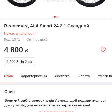
Велосипед Aist Smart 24 2.1 Складной
Немає в наявності
Код: 1971
Опт і роздріб
4 800
₴
4 200 ₴
від 2 шт.
Опис
Характеристики
Доставка
Оплата
Умови п
Опис
Великий вибір велосипедів Лелека, щоб подивитися всі
доступні моделі — натисніть на картинку нижче!