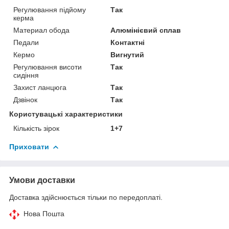
Регулювання підйому
Так
керма
Материал обода
Алюмінієвий сплав
Педали
Контактні
Кермо
Вигнутий
Регулювання висоти
Так
сидіння
Захист ланцюга
Так
Дзвінок
Так
Користувацькі характеристики
Кількість зірок
1+7
Приховати
Умови доставки
Доставка здійснюється тільки по передоплаті.
Нова Пошта