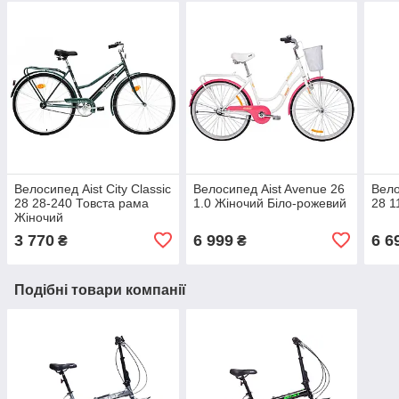
Велосипед Aist City Classic
Велосипед Aist Avenue 26
Вело
28 28-240 Товста рама
1.0 Жіночий Біло-рожевий
28 1
Жіночий
3 770
6 999
6 6
₴
₴
Подібні товари компанії