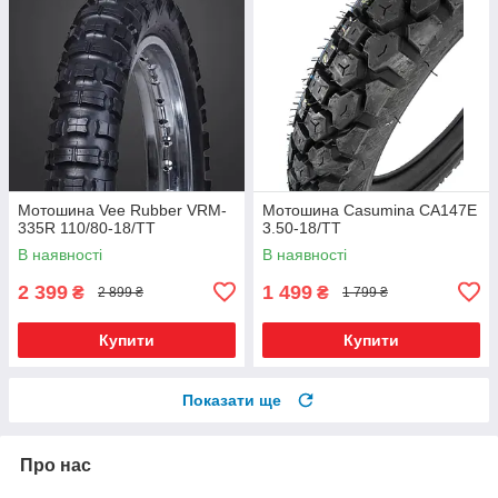
Мотошина Vee Rubber VRM-
Мотошина Casumina CA147E
335R 110/80-18/TT
3.50-18/TT
В наявності
В наявності
2 399
1 499
₴
₴
2 899 ₴
1 799 ₴
Купити
Купити
Показати ще
Про нас