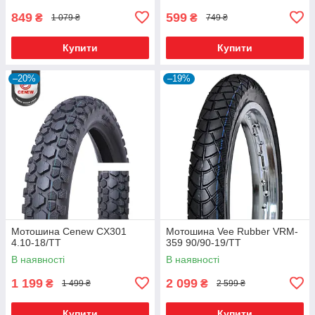
849
599
₴
₴
1 079 ₴
749 ₴
Купити
Купити
–20%
–19%
Мотошина Cenew CX301
Мотошина Vee Rubber VRM-
4.10-18/TT
359 90/90-19/TT
В наявності
В наявності
1 199
2 099
₴
₴
1 499 ₴
2 599 ₴
Купити
Купити