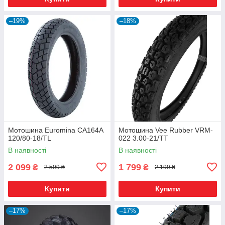
–19%
–18%
Мотошина Euromina CA164A
Мотошина Vee Rubber VRM-
120/80-18/TL
022 3.00-21/TT
В наявності
В наявності
2 099
1 799
₴
₴
2 599 ₴
2 199 ₴
Купити
Купити
–17%
–17%