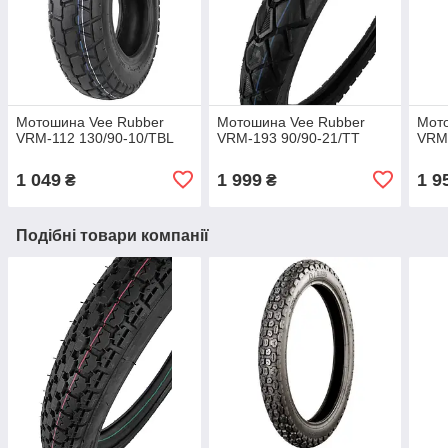
Мотошина Vee Rubber
Мотошина Vee Rubber
Мот
VRM-112 130/90-10/TBL
VRM-193 90/90-21/TT
VRM-
1 049
1 999
1 9
₴
₴
Подібні товари компанії