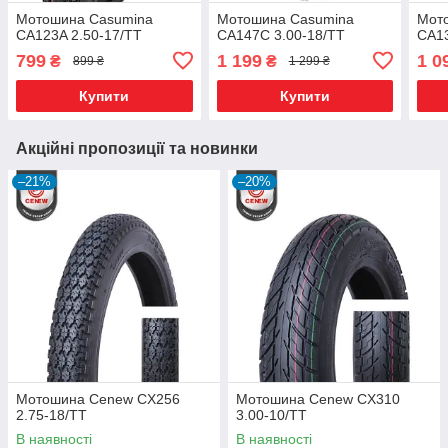
Мотошина Casumina
Мотошина Casumina
Мот
CA123A 2.50-17/TT
CA147C 3.00-18/TT
CA13
799
1 199
1 0
₴
₴
899 ₴
1 299 ₴
Купити
Купити
Акційні пропозиції та новинки
–21%
–20%
Мотошина Cenew CX256
Мотошина Cenew CX310
2.75-18/TT
3.00-10/TT
В наявності
В наявності