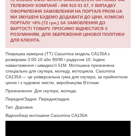
ТЕЛЕФОНУ КОМПАНІЇ - 096 910 01 67,
У ВИПАДКУ
ОФОРМЛЕННЯ ЗАМОВЛЕННЯ НА ПОРТАЛІ PROM.UA
МИ ЗМУШЕНІ БУДЕМО ДОДАВАТИ ДО ЦІНИ, КОМІСІЮ
ПОРТАЛУ +8% (72 грн.) ЗА ЗАМОВЛЕННЯ ДО
ВАРТОСТІ ТОВАРУ.
ПРОСИМО ВІДНЕСТИСЯ З
РОЗУМІННЯМ, ДЛЯ ЗБЕРЕЖЕННЯ ЦІНОВОЇ ПОЛІТИКИ
ДЛЯ КЛІЄНТА.
Покришка камерна (TT) Casumina модель CA135A з
розмірами 3.00-10 або 90/90 і радіусом 10. Індекс
навантаження і швидкості 51M. Мотошина призначена
спеціально для скутера, мопеду, мотоцикла. Casumina
CA135A — це універсальна гума для скутера, за прийнятною
ціною і з чудовою якістю, виробництва В'єтнам.
Призначення: Для скутера, мопеда.
Передня/Задня: Передня/задня.
Тип: Дорожня.
Відеообзор мотошини Casumina CA135A: