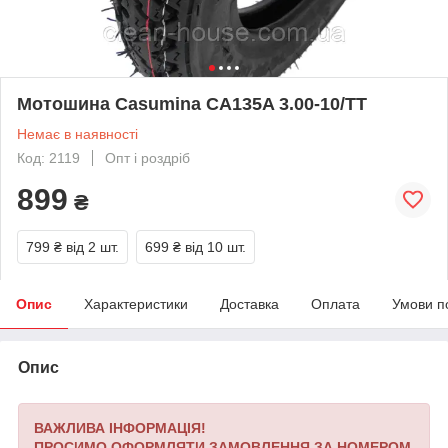
Мотошина Casumina CA135A 3.00-10/TT
Немає в наявності
Код: 2119
Опт і роздріб
899
₴
799 ₴
від 2 шт.
699 ₴
від 10 шт.
Опис
Характеристики
Доставка
Оплата
Умови п
Опис
ВАЖЛИВА ІНФОРМАЦІЯ!
ПРОСИМО ОФОРМЛЯТИ ЗАМОВЛЕННЯ ЗА НОМЕРОМ