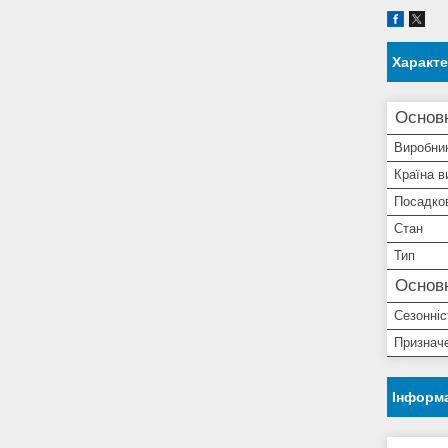
Характ
Основ
Виробни
Країна в
Посадко
Стан
Тип
Основн
Сезонніс
Признач
Інформа