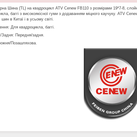
рна Шина (TL) на квадроцикл ATV Cenew FB110 з розмірами 19*7-8, слой
кла, баггі з високоякісної гуми з додаванням міцного каучуку. ATV Cenew
шин в Китаї і в усьому світі.
ення: Для квадроцикла, баггі.
/Задня: Передня/задня.
рожня/Позашляхова.