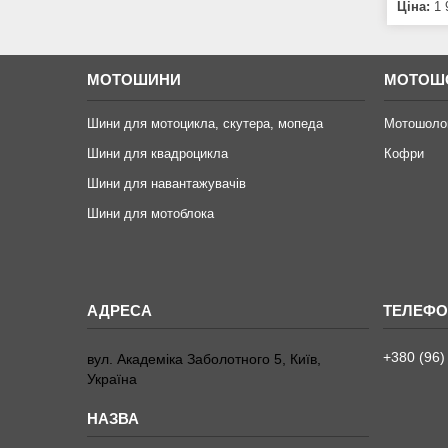
Ціна:
1 
МОТОШИНИ
МОТОШ
Шини для мотоцикла, скутера, мопеда
Мотошоло
Шини для квадроцикла
Кофри
Шини для навантажувачів
Шини для мотоблока
+380 (96)
вул. Академіка Заболотного 5, Київ,
Україна