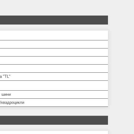
а "TL"
і шини
/квадроцикли