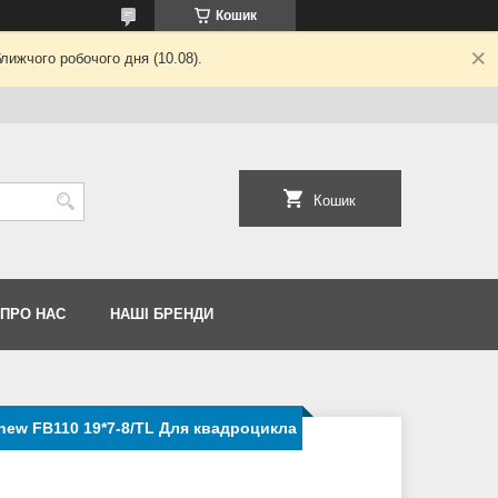
Кошик
лижчого робочого дня (10.08).
Кошик
 ПРО НАС
НАШІ БРЕНДИ
new FB110 19*7-8/TL Для квадроцикла