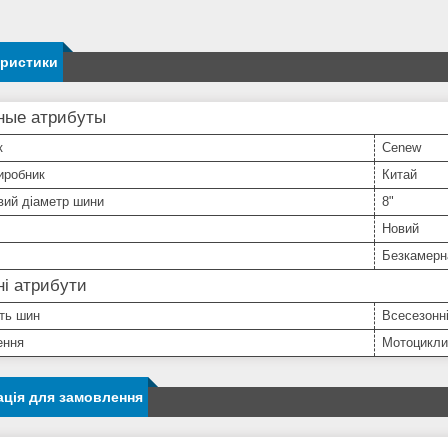
еристики
ные атрибуты
к
Cenew
иробник
Китай
вий діаметр шини
8"
Новий
Безкамерн
і атрибути
ть шин
Всесезонн
ення
Мотоцикли
ція для замовлення