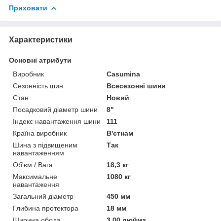
Приховати
Характеристики
Основні атрибути
Виробник
Casumina
Сезонність шин
Всесезонні шини
Стан
Новий
Посадковий діаметр шини
8"
Індекс навантаження шини
111
Країна виробник
В'єтнам
Шина з підвищеним
Так
навантаженням
Об'єм / Вага
18,3 кг
Максимальне
1080 кг
навантаження
Загальний діаметр
450 мм
Глибина протектора
18 мм
Ширина обода
3.00 дюйма