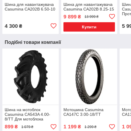
Шина для навантажувача
Шина для навантажувача
Шина
Casumina CA202B 6.50-10
Casumina CA202B 8.25-15
Casu
Прот
9 899
₴
13 999 ₴
4 300
5 9
₴
Купити
Подібні товари компанії
Шина на мотоблок
Мотошина Casumina
Мот
Casumina CA543A 4.00-
CA147C 3.00-18/TT
CA13
8/TT Для мотоблока
899
1 199
1 0
₴
₴
1 079 ₴
1 299 ₴