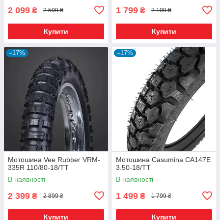
2 099
1 799
₴
₴
2 599 ₴
2 199 ₴
Купити
Купити
–17%
–17%
Мотошина Vee Rubber VRM-
Мотошина Casumina CA147E
335R 110/80-18/TT
3.50-18/TT
В наявності
В наявності
2 399
1 499
₴
₴
2 899 ₴
1 799 ₴
Купити
Купити