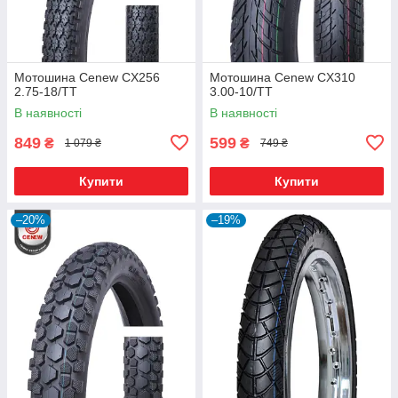
Мотошина Cenew CX256
Мотошина Cenew CX310
2.75-18/TT
3.00-10/TT
В наявності
В наявності
849
599
₴
₴
1 079 ₴
749 ₴
Купити
Купити
–20%
–19%