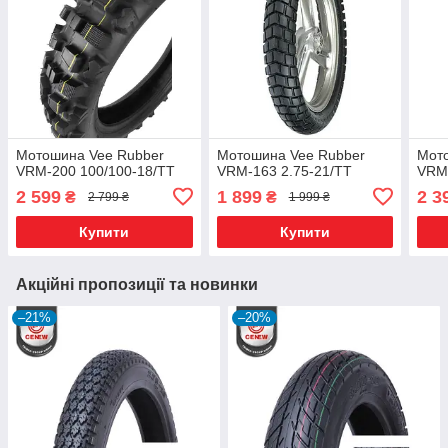
Мотошина Vee Rubber
Мотошина Vee Rubber
Мот
VRM-200 100/100-18/TT
VRM-163 2.75-21/TT
VRM-
2 599
1 899
2 3
₴
₴
2 799 ₴
1 999 ₴
Купити
Купити
Акційні пропозиції та новинки
–21%
–20%